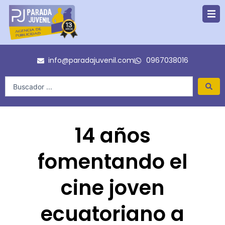
Ir
al
contenido
info@paradajuvenil.com
0967038016
Search
...
14 años
fomentando el
cine joven
ecuatoriano a