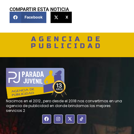
COMPARTIR ESTA NOTICIA
Facebook
X
AGENCIA DE
PUBLICIDAD
Nacimos en el 2012 , pero desde el 2018 nos convertimos en una
agencia de publicidad en donde brindamos los mejores
servicios.2
F
I
X
a
n
-
c
s
t
e
t
w
b
a
i