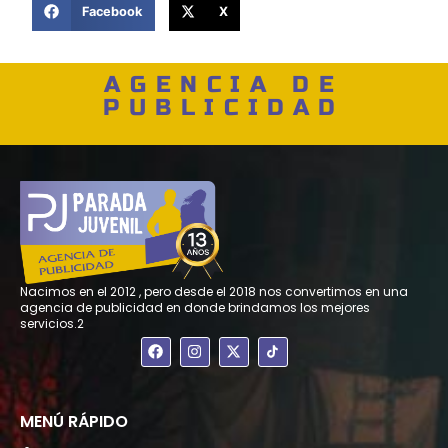
Facebook
X
AGENCIA DE
PUBLICIDAD
Nacimos en el 2012 , pero desde el 2018 nos convertimos en una
agencia de publicidad en donde brindamos los mejores
servicios.2
F
I
X
a
n
-
c
s
t
e
t
w
b
a
i
o
g
t
MENÚ RÁPIDO
o
r
t
k
a
e