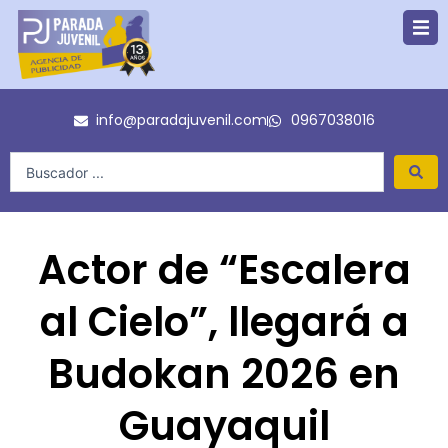
Ir
al
contenido
info@paradajuvenil.com
0967038016
Search
...
Actor de “Escalera
al Cielo”, llegará a
Budokan 2026 en
Guayaquil