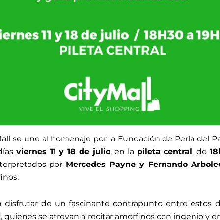
Mall se une al homenaje por la Fundación de Perla del Pa
 días
viernes 11 y 18 de julio
, en la
pileta central
, de
18
nterpretados por
Mercedes Payne y Fernando Arbole
inos.
án disfrutar de un fascinante contrapunto entre estos
 quienes se atrevan a recitar amorfinos con ingenio y e