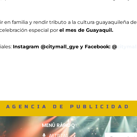
 en familia y rendir tributo a la cultura guayaquileña de
 celebración especial por
el mes de Guayaquil.
iales:
Instagram @citymall_gye y Facebook: @
citymal
AGENCIA DE PUBLICIDAD
MENÚ RÁPIDO
ARTISTAS
Correo