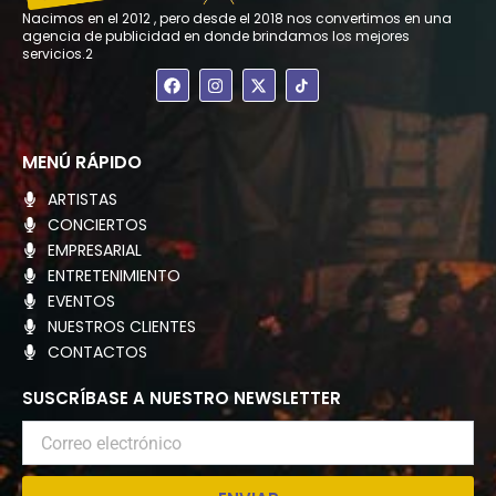
Nacimos en el 2012 , pero desde el 2018 nos convertimos en una
agencia de publicidad en donde brindamos los mejores
servicios.2
F
I
X
a
n
-
c
s
t
e
t
w
b
a
i
o
g
t
MENÚ RÁPIDO
o
r
t
k
a
e
ARTISTAS
m
r
CONCIERTOS
EMPRESARIAL
ENTRETENIMIENTO
EVENTOS
NUESTROS CLIENTES
CONTACTOS
SUSCRÍBASE A NUESTRO NEWSLETTER
Correo
electrónico