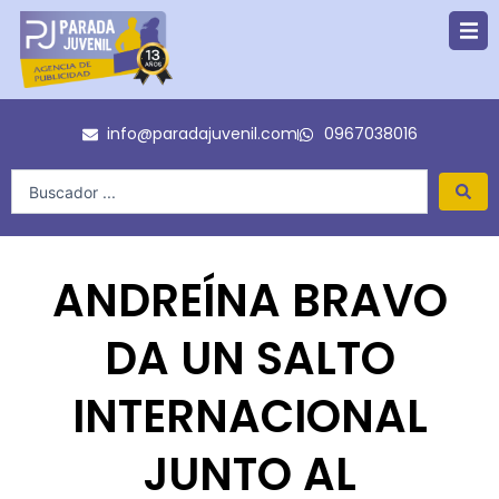
Ir
al
contenido
info@paradajuvenil.com
0967038016
Search
...
ANDREÍNA BRAVO
DA UN SALTO
INTERNACIONAL
JUNTO AL