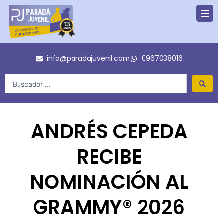
Ir
al
contenido
info@paradajuvenil.com
0967038016
Search
...
ANDRÉS CEPEDA
RECIBE
NOMINACIÓN AL
GRAMMY® 2026