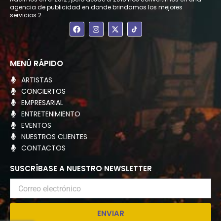
agencia de publicidad en donde brindamos los mejores
servicios.2
F
I
X
a
n
-
c
s
t
e
t
w
b
a
i
o
g
t
MENÚ RÁPIDO
o
r
t
k
a
e
ARTISTAS
m
r
CONCIERTOS
EMPRESARIAL
ENTRETENIMIENTO
EVENTOS
NUESTROS CLIENTES
CONTACTOS
SUSCRÍBASE A NUESTRO NEWSLETTER
Correo
electrónico
ENVIAR