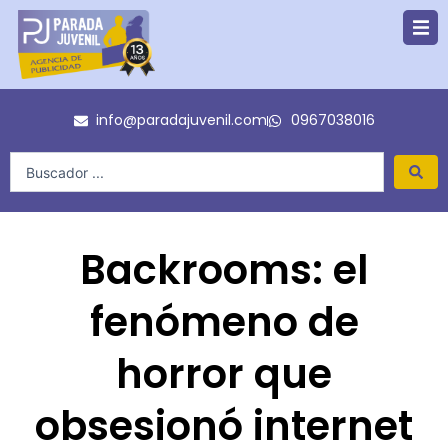
Ir
al
contenido
info@paradajuvenil.com
0967038016
Search
...
Backrooms: el
fenómeno de
horror que
obsesionó internet