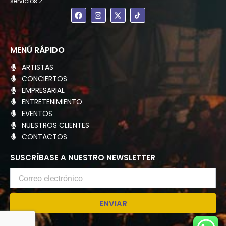
servicios.2
F
I
X
a
n
-
c
s
t
e
t
w
b
a
i
o
g
t
MENÚ RÁPIDO
o
r
t
k
a
e
ARTISTAS
m
r
CONCIERTOS
EMPRESARIAL
ENTRETENIMIENTO
EVENTOS
NUESTROS CLIENTES
CONTACTOS
SUSCRÍBASE A NUESTRO NEWSLETTER
Correo
electrónico
ENVIAR