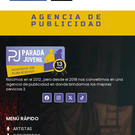
AGENCIA DE
PUBLICIDAD
Nacimos en el 2012 , pero desde el 2018 nos convertimos en una
agencia de publicidad en donde brindamos los mejores
servicios.2
F
I
X
a
n
-
c
s
t
e
t
w
b
a
i
o
g
t
MENÚ RÁPIDO
o
r
t
k
a
e
ARTISTAS
m
r