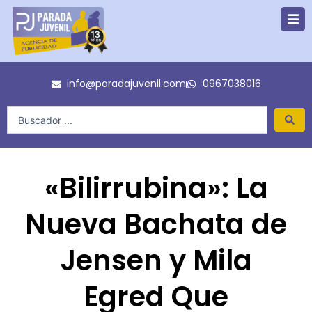
Ir
al
contenido
info@paradajuvenil.com
0967038016
Search
...
«Bilirrubina»: La
Nueva Bachata de
Jensen y Mila
Egred Que