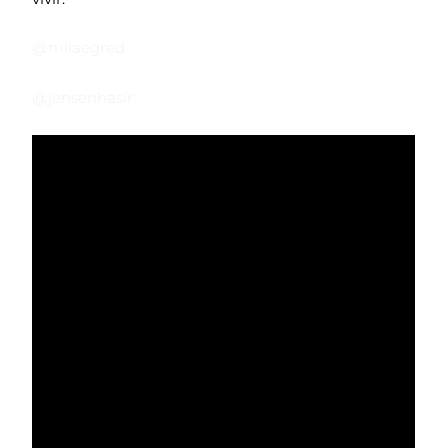
@milaegred
@jensenhasir