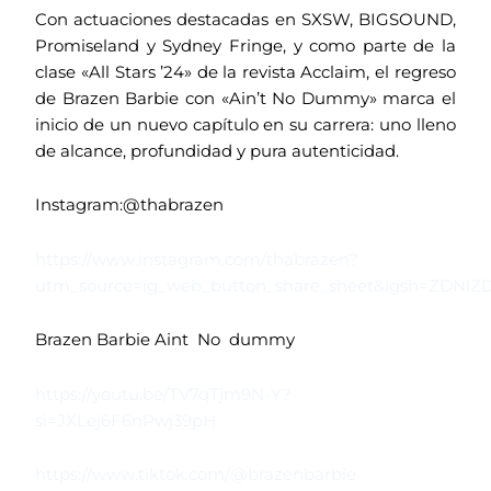
Con actuaciones destacadas en SXSW, BIGSOUND,
Promiseland y Sydney Fringe, y como parte de la
clase «All Stars ’24» de la revista Acclaim, el regreso
de Brazen Barbie con «Ain’t No Dummy» marca el
inicio de un nuevo capítulo en su carrera: uno lleno
de alcance, profundidad y pura autenticidad.
Instagram:@thabrazen
https://www.instagram.com/thabrazen?
utm_source=ig_web_button_share_sheet&igsh=ZDNl
Brazen Barbie Aint No dummy
https://youtu.be/TV7qTjm9N-Y?
si=JXLej6F6nPwj39pH
https://www.tiktok.com/@brazenbarbie