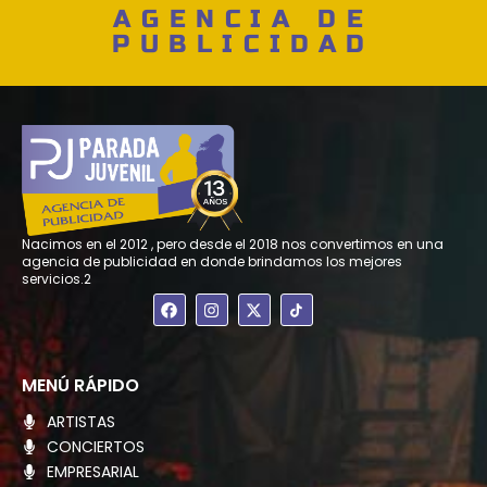
AGENCIA DE
PUBLICIDAD
Nacimos en el 2012 , pero desde el 2018 nos convertimos en una
agencia de publicidad en donde brindamos los mejores
servicios.2
F
I
X
a
n
-
c
s
t
e
t
w
b
a
i
o
g
t
MENÚ RÁPIDO
o
r
t
k
a
e
ARTISTAS
m
r
CONCIERTOS
EMPRESARIAL