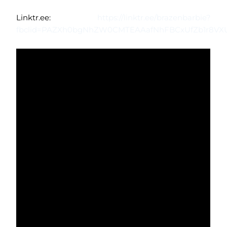
Linktr.ee:
https://linktr.ee/brazenbarbie?
fbclid=PAZXh0bgNhZW0CMTEAAafNhFBCxUfZb1r8