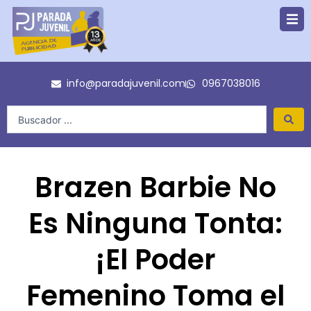
Ir
al
contenido
info@paradajuvenil.com
0967038016
Search
...
Brazen Barbie No
Es Ninguna Tonta:
¡El Poder
Femenino Toma el