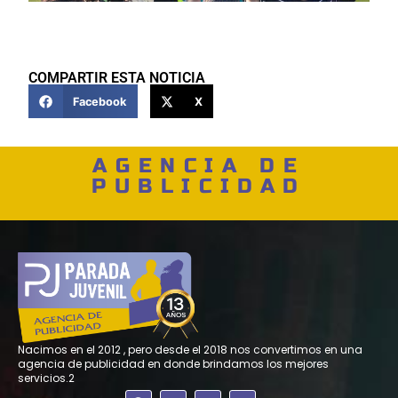
COMPARTIR ESTA NOTICIA
Facebook
X
AGENCIA DE
PUBLICIDAD
Nacimos en el 2012 , pero desde el 2018 nos convertimos en una
agencia de publicidad en donde brindamos los mejores
servicios.2
F
I
X