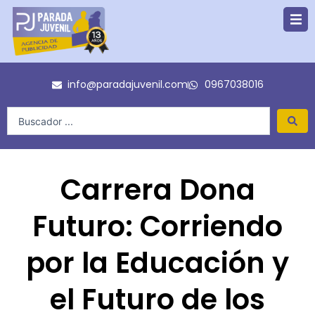
Ir
al
contenido
info@paradajuvenil.com
0967038016
Search
...
Carrera Dona
Futuro: Corriendo
por la Educación y
el Futuro de los