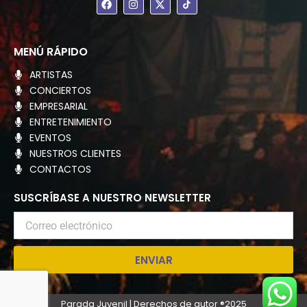
a
n
-
c
s
t
e
t
w
b
a
i
o
g
t
MENÚ RÁPIDO
o
r
t
k
a
e
ARTISTAS
m
r
CONCIERTOS
EMPRESARIAL
ENTRETENIMIENTO
EVENTOS
NUESTROS CLIENTES
CONTACTOS
SUSCRÍBASE A NUESTRO NEWSLETTER
Correo
electrónico
ENVIAR
Parada Juvenil | Derechos de autor ®2025