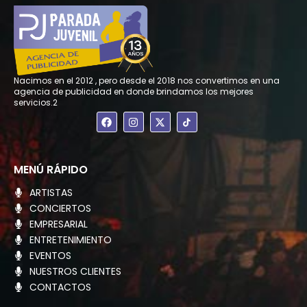
Nacimos en el 2012 , pero desde el 2018 nos convertimos en una
agencia de publicidad en donde brindamos los mejores
servicios.2
F
I
X
a
n
-
c
s
t
e
t
w
b
a
i
o
g
t
MENÚ RÁPIDO
o
r
t
k
a
e
ARTISTAS
m
r
CONCIERTOS
EMPRESARIAL
ENTRETENIMIENTO
EVENTOS
NUESTROS CLIENTES
CONTACTOS