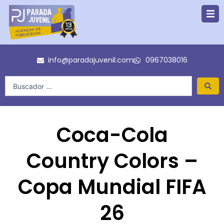
Ir
al
contenido
info@paradajuvenil.com
0967038016
Search
...
Coca-Cola
Country Colors –
Copa Mundial FIFA
26