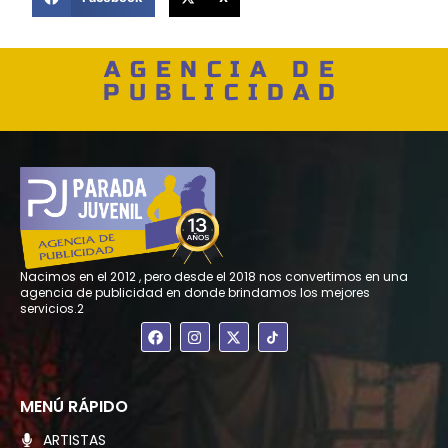
AGENCIA DE
PUBLICIDAD
Nacimos en el 2012 , pero desde el 2018 nos convertimos en una
agencia de publicidad en donde brindamos los mejores
servicios.2
F
I
X
a
n
-
c
s
t
e
t
w
b
a
i
o
g
t
MENÚ RÁPIDO
o
r
t
k
a
e
ARTISTAS
m
r