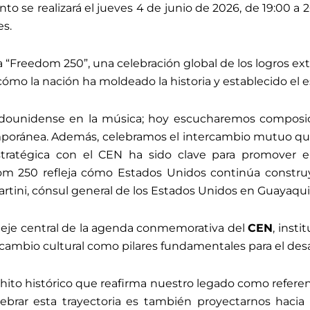
nto se realizará el jueves 4 de junio de 2026, de 19:00 a 2
es.
va “Freedom 250”, una celebración global de los logros ex
ómo la nación ha moldeado la historia y establecido el e
tadounidense en la música; hoy escucharemos composic
mporánea. Además, celebramos el intercambio mutuo que
stratégica con el CEN ha sido clave para promover 
om 250 refleja cómo Estados Unidos continúa constru
Martini, cónsul general de los Estados Unidos en Guayaquil
 eje central de la agenda conmemorativa del
CEN
, inst
ercambio cultural como pilares fundamentales para el desar
ito histórico que reafirma nuestro legado como referent
lebrar esta trayectoria es también proyectarnos haci