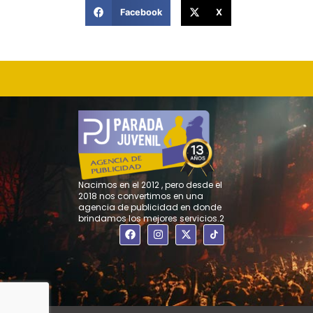
Facebook
X
Nacimos en el 2012 , pero desde el
2018 nos convertimos en una
agencia de publicidad en donde
brindamos los mejores servicios.2
F
I
X
a
n
-
c
s
t
e
t
w
b
a
i
o
g
t
o
r
t
k
a
e
m
r