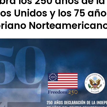
bra los 250 años de l
dos Unidos y los 75 año
riano Norteamerican