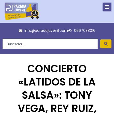
Ir
al
contenido
info@paradajuvenil.com
0967038016
Search
...
CONCIERTO
«LATIDOS DE LA
SALSA»: TONY
VEGA, REY RUIZ,