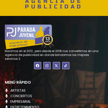
AGENCIA DE
PUBLICIDAD
Nacimos en el 2012 , pero desde el 2018 nos convertimos en una
agencia de publicidad en donde brindamos los mejores
servicios.2
F
I
X
a
n
-
c
s
t
e
t
w
b
a
i
o
g
t
MENÚ RÁPIDO
o
r
t
k
a
e
ARTISTAS
m
r
CONCIERTOS
EMPRESARIAL
ENTRETENIMIENTO