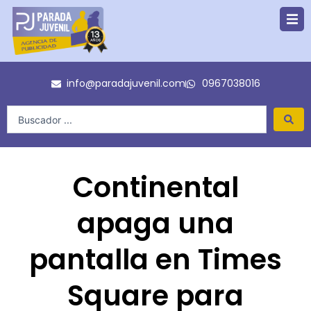
Ir
al
contenido
info@paradajuvenil.com
0967038016
Search
...
Continental
apaga una
pantalla en Times
Square para