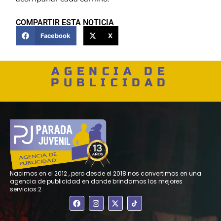
COMPARTIR ESTA NOTICIA
Facebook
X
AGENCIA DE
PUBLICIDAD
Nacimos en el 2012 , pero desde el 2018 nos convertimos en una
agencia de publicidad en donde brindamos los mejores
servicios.2
F
I
X
a
n
-
c
s
t
e
t
w