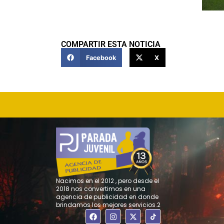
COMPARTIR ESTA NOTICIA
Facebook
X
Nacimos en el 2012 , pero desde el
2018 nos convertimos en una
agencia de publicidad en donde
brindamos los mejores servicios.2
F
I
X
a
n
-