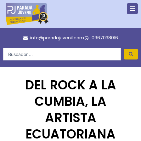
Ir
al
contenido
info@paradajuvenil.com
0967038016
Search
...
DEL ROCK A LA
CUMBIA, LA
ARTISTA
ECUATORIANA