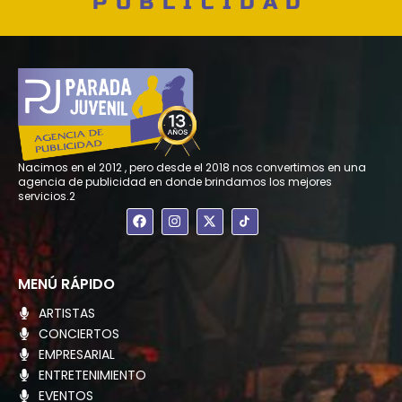
PUBLICIDAD
Nacimos en el 2012 , pero desde el 2018 nos convertimos en una
agencia de publicidad en donde brindamos los mejores
servicios.2
F
I
X
a
n
-
c
s
t
e
t
w
b
a
i
o
g
t
MENÚ RÁPIDO
o
r
t
k
a
e
ARTISTAS
m
r
CONCIERTOS
EMPRESARIAL
ENTRETENIMIENTO
EVENTOS