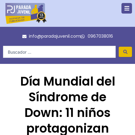
Ir
al
contenido
info@paradajuvenil.com
0967038016
Search
...
Día Mundial del
Síndrome de
Down: 11 niños
protagonizan