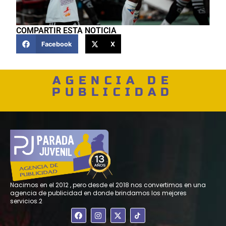
COMPARTIR ESTA NOTICIA
Facebook
X
AGENCIA DE
PUBLICIDAD
Nacimos en el 2012 , pero desde el 2018 nos convertimos en una
agencia de publicidad en donde brindamos los mejores
servicios.2
F
I
X
a
n
-
c
s
t