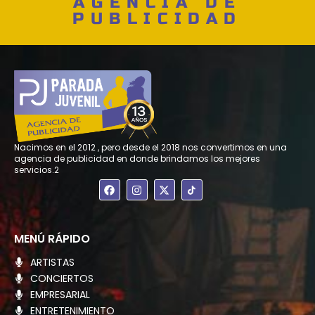
AGENCIA DE
PUBLICIDAD
Nacimos en el 2012 , pero desde el 2018 nos convertimos en una
agencia de publicidad en donde brindamos los mejores
servicios.2
F
I
X
a
n
-
c
s
t
e
t
w
b
a
i
o
g
t
MENÚ RÁPIDO
o
r
t
k
a
e
ARTISTAS
m
r
CONCIERTOS
EMPRESARIAL
ENTRETENIMIENTO