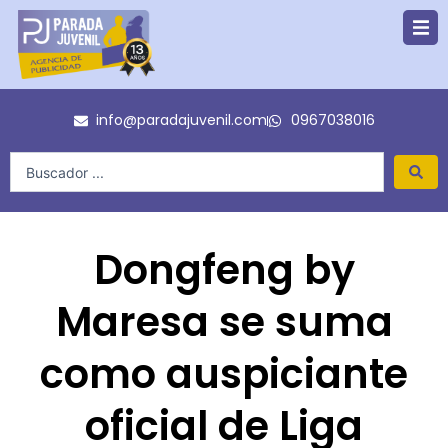
Ir
al
contenido
info@paradajuvenil.com
0967038016
Search
...
Dongfeng by
Maresa se suma
como auspiciante
oficial de Liga