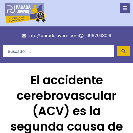
Ir
al
contenido
info@paradajuvenil.com
0967038016
Search
...
El accidente
cerebrovascular
(ACV) es la
segunda causa de