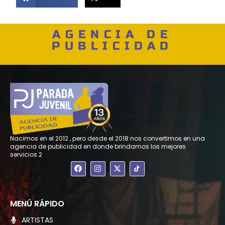
AGENCIA DE
PUBLICIDAD
Nacimos en el 2012 , pero desde el 2018 nos convertimos en una
agencia de publicidad en donde brindamos los mejores
servicios.2
F
I
X
a
n
-
c
s
t
e
t
w
b
a
i
o
g
t
MENÚ RÁPIDO
o
r
t
k
a
e
ARTISTAS
m
r