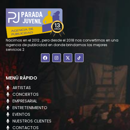
Nacimos en el 2012 , pero desde el 2018 nos convertimos en una
agencia de publicidad en donde brindamos los mejores
servicios.2
F
I
X
a
n
-
c
s
t
e
t
w
b
a
i
o
g
t
MENÚ RÁPIDO
o
r
t
k
a
e
ARTISTAS
m
r
CONCIERTOS
EMPRESARIAL
ENTRETENIMIENTO
EVENTOS
NUESTROS CLIENTES
CONTACTOS