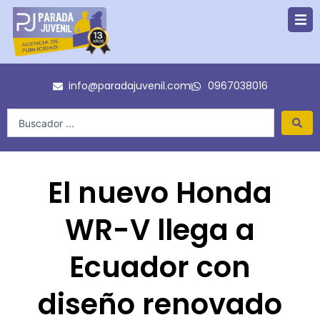
Ir
al
contenido
info@paradajuvenil.com
0967038016
Search
...
El nuevo Honda
WR-V llega a
Ecuador con
diseño renovado