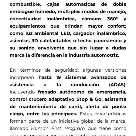
combustible, cajas autómaticas de doble
embrague húmedo, múltiples modos de manejo,
conectividad inalámbrica, cámaras 360° y
equipamientos que brindan mayor confort;
como luz ambiental LED, cargador inalámbrico,
asientos 3D calefactables o techo panorámico y
su sonido envolvente que sin lugar a dudas
marca la diferencia en la industria automotriz.
En términos de seguridad, algunas versiones
incorporan
hasta 19 sistemas avanzados de
asistencia a la conducción (ADAS)
,
incluyendo
frenado autónomo de emergencia,
control crucero adaptativo Stop & Go, asistente
de mantenimiento de carril, alerta de punto
ciego, entre las principaes.
Estas características
forman parte de un iniciativa global de la marca,
llamado
Human First Program
que tiene como
objetivo prevenir incidentes tanto en conductores