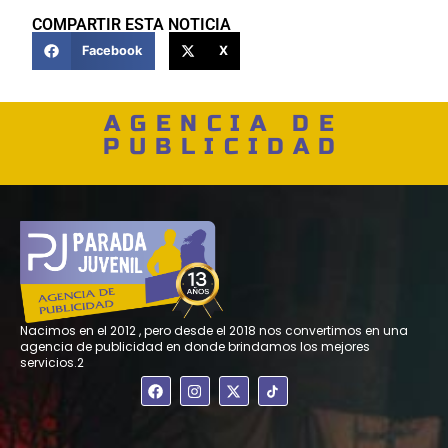
COMPARTIR ESTA NOTICIA
Facebook
X
AGENCIA DE
PUBLICIDAD
Nacimos en el 2012 , pero desde el 2018 nos convertimos en una
agencia de publicidad en donde brindamos los mejores
servicios.2
F
I
X
a
n
-
c
s
t
e
t
w
b
a
i