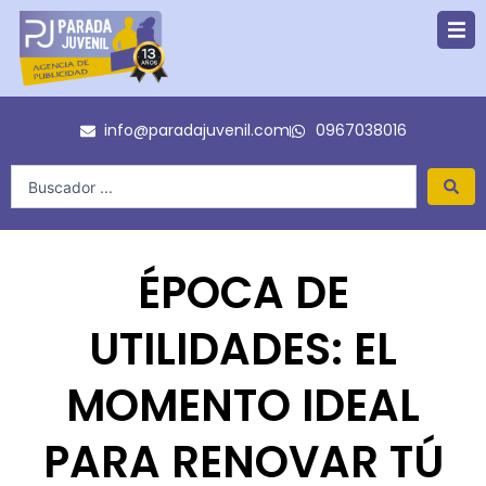
Ir
al
contenido
info@paradajuvenil.com
0967038016
Search
...
ÉPOCA DE
UTILIDADES: EL
MOMENTO IDEAL
PARA RENOVAR TÚ