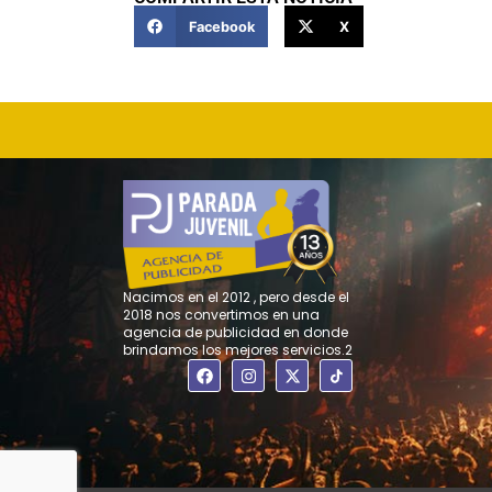
Facebook
X
Nacimos en el 2012 , pero desde el
2018 nos convertimos en una
agencia de publicidad en donde
brindamos los mejores servicios.2
F
I
X
a
n
-
c
s
t
e
t
w
b
a
i
o
g
t
o
r
t
k
a
e