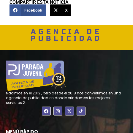
COMPARTIR ESTA NOTICIA
Facebook
X
AGENCIA DE
PUBLICIDAD
Nacimos en el 2012 , pero desde el 2018 nos convertimos en una
agencia de publicidad en donde brindamos los mejores
servicios.2
F
I
X
a
n
-
c
s
t
e
t
w
b
a
i
o
g
t
MENÚ RÁPIDO