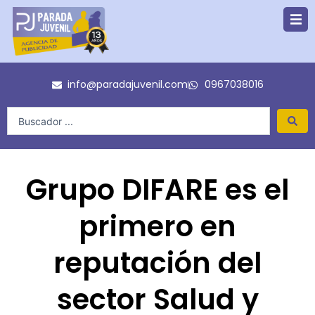
Ir
al
contenido
info@paradajuvenil.com
0967038016
Search
...
Grupo DIFARE es el
primero en
reputación del
sector Salud y