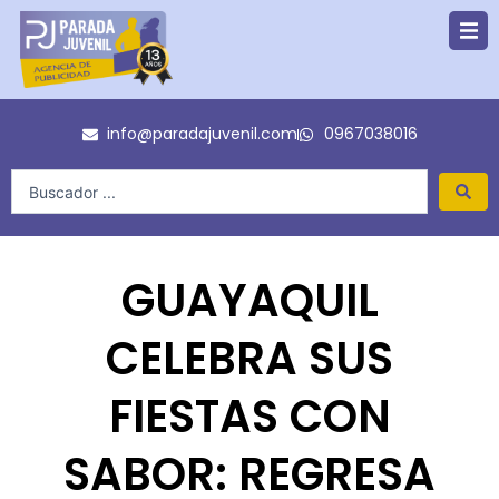
Ir
al
contenido
info@paradajuvenil.com
0967038016
Search
...
GUAYAQUIL
CELEBRA SUS
FIESTAS CON
SABOR: REGRESA