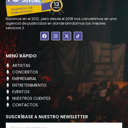
Nacimos en el 2012 , pero desde el 2018 nos convertimos en una
agencia de publicidad en donde brindamos los mejores
servicios.2
F
I
X
a
n
-
c
s
t
e
t
w
b
a
i
o
g
t
MENÚ RÁPIDO
o
r
t
k
a
e
ARTISTAS
m
r
CONCIERTOS
EMPRESARIAL
ENTRETENIMIENTO
EVENTOS
NUESTROS CLIENTES
CONTACTOS
SUSCRÍBASE A NUESTRO NEWSLETTER
Correo