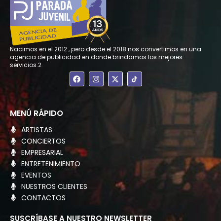
Nacimos en el 2012 , pero desde el 2018 nos convertimos en una
agencia de publicidad en donde brindamos los mejores
servicios.2
F
I
X
a
n
-
c
s
t
e
t
w
b
a
i
o
g
t
MENÚ RÁPIDO
o
r
t
k
a
e
ARTISTAS
m
r
CONCIERTOS
EMPRESARIAL
ENTRETENIMIENTO
EVENTOS
NUESTROS CLIENTES
CONTACTOS
SUSCRÍBASE A NUESTRO NEWSLETTER