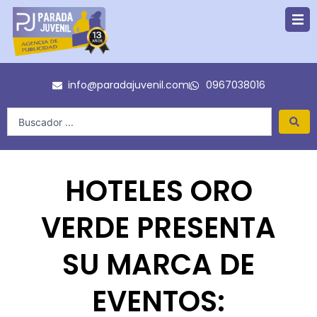
Ir
al
contenido
info@paradajuvenil.com
0967038016
Search
...
HOTELES ORO
VERDE PRESENTA
SU MARCA DE
EVENTOS: