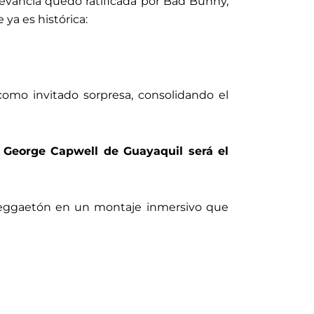
levancia quedó ratificada por Bad Bunny,
ya es histórica:
como invitado sorpresa, consolidando el
o George Capwell de Guayaquil será el
l reggaetón en un montaje inmersivo que