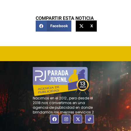
COMPARTIR ESTA NOTICIA
Facebook
X
Nacimos en el 2012 , pero desde el
2018 nos convertimos en una
agencia de publicidad en donde
brindamos los mejores servicios.2
F
I
X
a
n
-
c
s
t
e
t
w