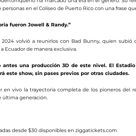
 puertorriqueño ha marcado una era en el género. Su re
 personas en el Coliseo de Puerto Rico con una frase que 
oria fueron Jowell & Randy.”
e 2024 volvió a reunirlos con Bad Bunny, quien subió 
 a Ecuador de manera exclusiva.
 antes una producción 3D de este nivel. El Estadi
rá este show, sin pases previos por otras ciudades.
ir en vivo la trayectoria completa de los pioneros de
e última generación.
radas desde $30 disponibles en ziggatickets.com