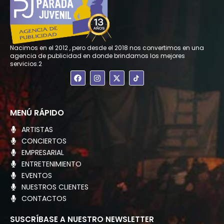
Nacimos en el 2012 , pero desde el 2018 nos convertimos en una
agencia de publicidad en donde brindamos los mejores
servicios.2
F
I
X
a
n
-
c
s
t
e
t
w
b
a
i
o
g
t
MENÚ RÁPIDO
o
r
t
k
a
e
ARTISTAS
m
r
CONCIERTOS
EMPRESARIAL
ENTRETENIMIENTO
EVENTOS
NUESTROS CLIENTES
CONTACTOS
SUSCRÍBASE A NUESTRO NEWSLETTER