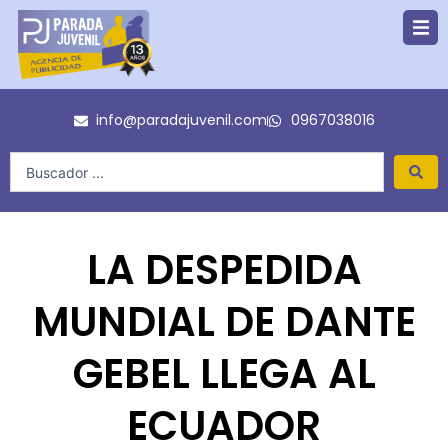
Ir
al
contenido
info@paradajuvenil.com
0967038016
Search
...
LA DESPEDIDA
MUNDIAL DE DANTE
GEBEL LLEGA AL
ECUADOR