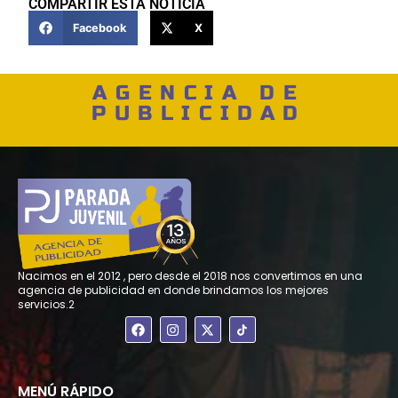
COMPARTIR ESTA NOTICIA
Facebook
X
AGENCIA DE
PUBLICIDAD
Nacimos en el 2012 , pero desde el 2018 nos convertimos en una
agencia de publicidad en donde brindamos los mejores
servicios.2
F
I
X
a
n
-
c
s
t
e
t
w
b
a
i
o
g
t
MENÚ RÁPIDO
o
r
t