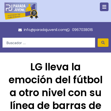
Ir
al
contenido
info@paradajuvenil.com
0967038016
Search
...
LG lleva la
emoción del fútbol
a otro nivel con su
línea de barras de