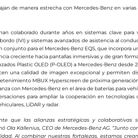
rabajan de manera estrecha con Mercedes-Benz en varias
an colaborado durante años en sistemas clave para ve
bordo (IVI) y sistemas avanzados de asistencia al condu
n conjunto para el Mercedes-Benz EQS, que incorpora u
encia creciente hacia pantallas inmersivas y de gran form
nzados Plastic OLED (P-OLED) a Mercedes-Benz desde 20
recen una calidad de imagen excepcional y permiten d
tretenimiento MBUX Hyperscreen de próxima generación
anza con Mercedes-Benz en el área de baterías para vehíc
rsaciones para ampliar la cooperación en tecnologías
iculares, LiDAR y radar.
e que las alianzas estratégicas y colaborativas 
irmó Ola Källenius, CEO de Mercedes-Benz AG. “Junto c
bilidad. Al combinar nuestras fortalezas, estamos cr