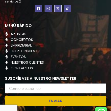
servicios.2
F
I
X
a
n
-
c
s
t
e
t
w
b
a
i
o
g
t
MENÚ RÁPIDO
o
r
t
k
a
e
ARTISTAS
m
r
CONCIERTOS
EMPRESARIAL
ENTRETENIMIENTO
EVENTOS
NUESTROS CLIENTES
CONTACTOS
SUSCRÍBASE A NUESTRO NEWSLETTER
Correo
electrónico
ENVIAR