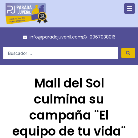
Ir
al
contenido
info@paradajuvenil.com
0967038016
Search
...
Mall del Sol
culmina su
campaña ¨El
equipo de tu vida¨