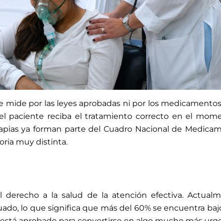
se mide por las leyes aprobadas ni por los medicamentos i
 el paciente reciba el tratamiento correcto en el mom
rapias ya forman parte del Cuadro Nacional de Medicame
oria muy distinta.
el derecho a la salud de la atención efectiva. Actua
uado, lo que significa que más del 60% se encuentra b
está aprobado para convertirse en algo mucho más urg