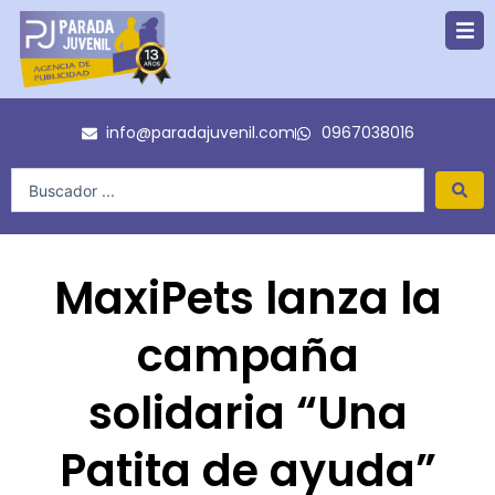
Ir
al
contenido
info@paradajuvenil.com
0967038016
Search
...
MaxiPets lanza la
campaña
solidaria “Una
Patita de ayuda”