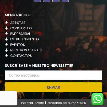
c
s
t
e
t
w
b
a
i
o
g
t
MENÚ RÁPIDO
o
r
t
k
a
e
ARTISTAS
m
r
CONCIERTOS
EMPRESARIAL
ENTRETENIMIENTO
EVENTOS
NUESTROS CLIENTES
CONTACTOS
SUSCRÍBASE A NUESTRO NEWSLETTER
Correo
electrónico
ENVIAR
Parada Juvenil | Derechos de autor ®2025