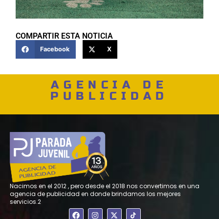
COMPARTIR ESTA NOTICIA
Facebook
X
AGENCIA DE
PUBLICIDAD
Nacimos en el 2012 , pero desde el 2018 nos convertimos en una
agencia de publicidad en donde brindamos los mejores
servicios.2
F
I
X
a
n
-