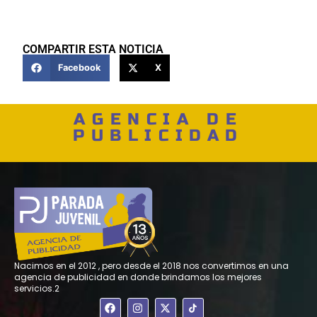
COMPARTIR ESTA NOTICIA
Facebook
X
AGENCIA DE
PUBLICIDAD
Nacimos en el 2012 , pero desde el 2018 nos convertimos en una
agencia de publicidad en donde brindamos los mejores
servicios.2
F
I
X
a
n
-