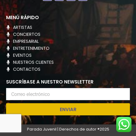
c
s
t
e
t
w
b
a
i
o
g
t
MENÚ RÁPIDO
o
r
t
k
a
e
ARTISTAS
m
r
CONCIERTOS
EMPRESARIAL
ENTRETENIMIENTO
EVENTOS
NUESTROS CLIENTES
CONTACTOS
SUSCRÍBASE A NUESTRO NEWSLETTER
Correo
electrónico
ENVIAR
Parada Juvenil | Derechos de autor ®2025