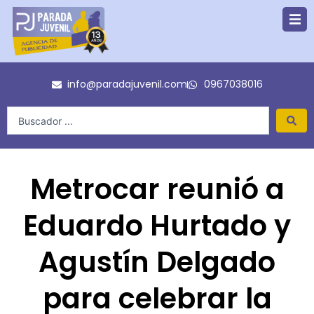
Ir
al
contenido
info@paradajuvenil.com
0967038016
Search
...
Metrocar reunió a
Eduardo Hurtado y
Agustín Delgado
para celebrar la