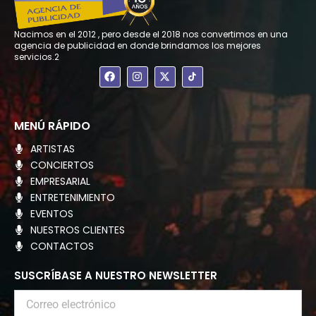
Nacimos en el 2012 , pero desde el 2018 nos convertimos en una
agencia de publicidad en donde brindamos los mejores
servicios.2
F
I
X
a
n
-
c
s
t
e
t
w
b
a
i
o
g
t
MENÚ RÁPIDO
o
r
t
k
a
e
ARTISTAS
m
r
CONCIERTOS
EMPRESARIAL
ENTRETENIMIENTO
EVENTOS
NUESTROS CLIENTES
CONTACTOS
SUSCRÍBASE A NUESTRO NEWSLETTER
Correo
electrónico