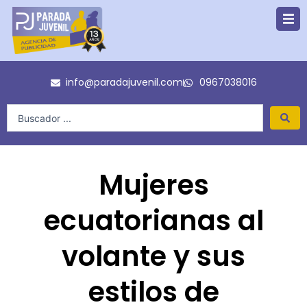
Ir
al
contenido
info@paradajuvenil.com
0967038016
Search
...
Mujeres
ecuatorianas al
volante y sus
estilos de