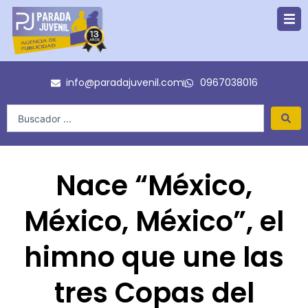
Ir
al
contenido
info@paradajuvenil.com
0967038016
Search
...
Nace “México,
México, México”, el
himno que une las
tres Copas del