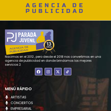
AGENCIA DE
PUBLICIDAD
Nacimos en el 2012 , pero desde el 2018 nos convertimos en una
agencia de publicidad en donde brindamos los mejores
servicios.2
F
I
X
a
n
-
c
s
t
e
t
w
b
a
i
o
g
t
MENÚ RÁPIDO
o
r
t
k
a
e
ARTISTAS
m
r
CONCIERTOS
EMPRESARIAL