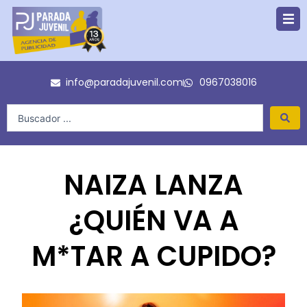
Ir
al
contenido
info@paradajuvenil.com
0967038016
Search
...
NAIZA LANZA
¿QUIÉN VA A
M*TAR A CUPIDO?