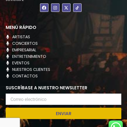
F
I
X
a
n
-
c
s
t
e
t
w
b
a
i
o
g
t
MENÚ RÁPIDO
o
r
t
k
a
e
ARTISTAS
m
r
CONCIERTOS
EMPRESARIAL
ENTRETENIMIENTO
EVENTOS
NUESTROS CLIENTES
CONTACTOS
SUSCRÍBASE A NUESTRO NEWSLETTER
Correo
electrónico
ENVIAR