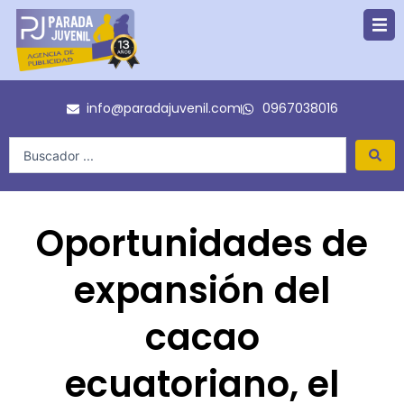
Ir
al
contenido
info@paradajuvenil.com
0967038016
Search
...
Oportunidades de
expansión del
cacao
ecuatoriano, el