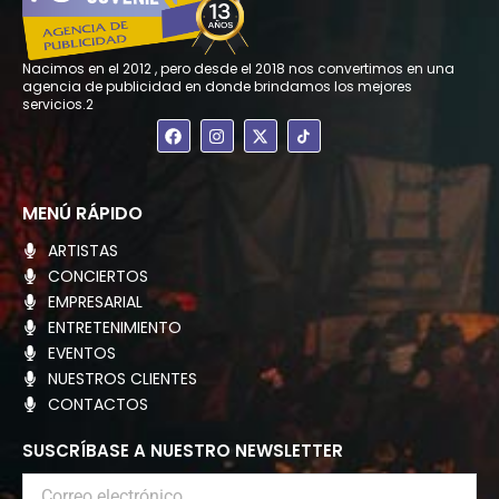
Nacimos en el 2012 , pero desde el 2018 nos convertimos en una
agencia de publicidad en donde brindamos los mejores
servicios.2
F
I
X
a
n
-
c
s
t
e
t
w
b
a
i
o
g
t
MENÚ RÁPIDO
o
r
t
k
a
e
ARTISTAS
m
r
CONCIERTOS
EMPRESARIAL
ENTRETENIMIENTO
EVENTOS
NUESTROS CLIENTES
CONTACTOS
SUSCRÍBASE A NUESTRO NEWSLETTER
Correo