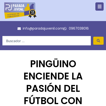
Ir
al
contenido
info@paradajuvenil.com
0967038016
Search
...
PINGÜINO
ENCIENDE LA
PASIÓN DEL
FÚTBOL CON