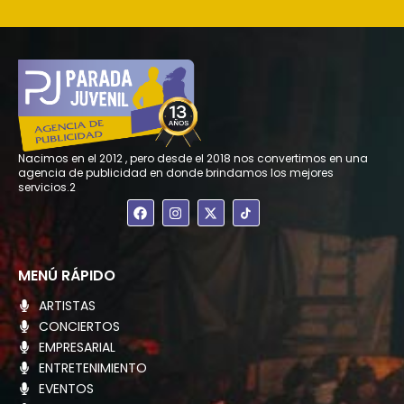
Nacimos en el 2012 , pero desde el 2018 nos convertimos en una
agencia de publicidad en donde brindamos los mejores
servicios.2
F
I
X
a
n
-
c
s
t
e
t
w
b
a
i
o
g
t
MENÚ RÁPIDO
o
r
t
k
a
e
ARTISTAS
m
r
CONCIERTOS
EMPRESARIAL
ENTRETENIMIENTO
EVENTOS