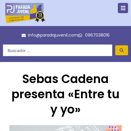
Ir
al
contenido
info@paradajuvenil.com
0967038016
Search
...
Sebas Cadena
presenta «Entre tu
y yo»