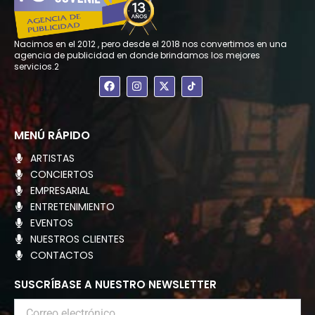
Nacimos en el 2012 , pero desde el 2018 nos convertimos en una
agencia de publicidad en donde brindamos los mejores
servicios.2
F
I
X
a
n
-
c
s
t
e
t
w
b
a
i
o
g
t
MENÚ RÁPIDO
o
r
t
k
a
e
ARTISTAS
m
r
CONCIERTOS
EMPRESARIAL
ENTRETENIMIENTO
EVENTOS
NUESTROS CLIENTES
CONTACTOS
SUSCRÍBASE A NUESTRO NEWSLETTER
Correo