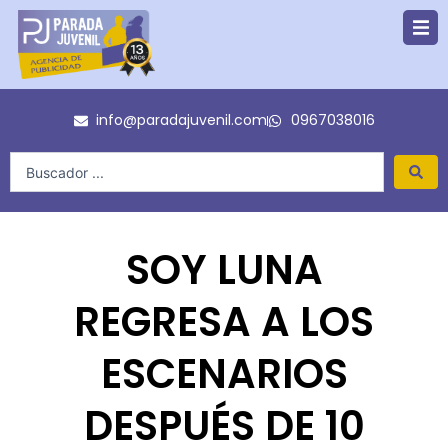
Ir
al
contenido
info@paradajuvenil.com
0967038016
Search
...
SOY LUNA
REGRESA A LOS
ESCENARIOS
DESPUÉS DE 10