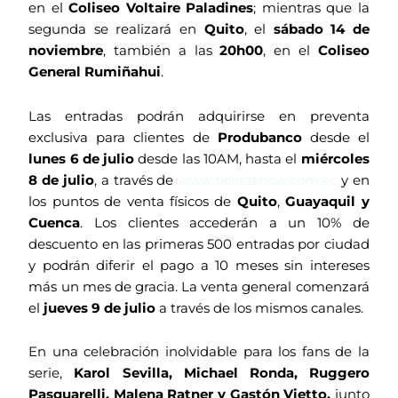
en el
Coliseo Voltaire Paladines
; mientras que la
segunda se realizará en
Quito
, el
sábado 14 de
noviembre
, también a las
20h00
, en el
Coliseo
General Rumiñahui
.
Las entradas podrán adquirirse en preventa
exclusiva para clientes de
Produbanco
desde el
lunes 6 de julio
desde las 10AM, hasta el
miércoles
8 de julio
, a través de
www.ticketshow.com.ec
y en
los puntos de venta físicos de
Quito
,
Guayaquil y
Cuenca
. Los clientes accederán a un 10% de
descuento en las primeras 500 entradas por ciudad
y podrán diferir el pago a 10 meses sin intereses
más un mes de gracia. La venta general comenzará
el
jueves 9 de julio
a través de los mismos canales.
En una celebración inolvidable para los fans de la
serie,
Karol Sevilla, Michael Ronda, Ruggero
Pasquarelli, Malena Ratner y Gastón Vietto,
junto