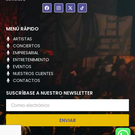
F
I
X
a
n
-
c
s
t
e
t
w
b
a
i
o
g
t
MENÚ RÁPIDO
o
r
t
k
a
e
ARTISTAS
m
r
CONCIERTOS
EMPRESARIAL
ENTRETENIMIENTO
EVENTOS
NUESTROS CLIENTES
CONTACTOS
SUSCRÍBASE A NUESTRO NEWSLETTER
Correo
electrónico
ENVIAR