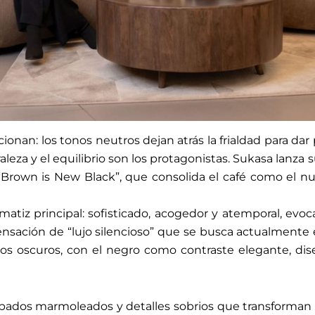
ucionan: los tonos neutros dejan atrás la frialdad para da
raleza y el equilibrio son los protagonistas. Sukasa lanz
 “Brown is New Black”, que consolida el café como el n
atiz principal: sofisticado, acogedor y atemporal, evoca 
ensación de “lujo silencioso” que se busca actualmente 
nos oscuros, con el negro como contraste elegante, di
bados marmoleados y detalles sobrios que transforman c