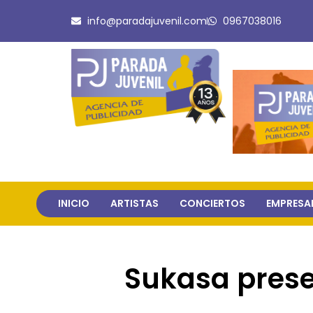
Ir
info@paradajuvenil.com
0967038016
al
contenido
INICIO
ARTISTAS
CONCIERTOS
EMPRESA
Sukasa prese