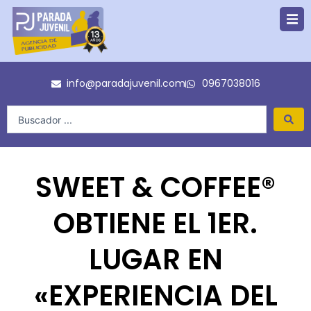
Ir
al
contenido
info@paradajuvenil.com
0967038016
Search
...
SWEET & COFFEE®
OBTIENE EL 1ER.
LUGAR EN
«EXPERIENCIA DEL