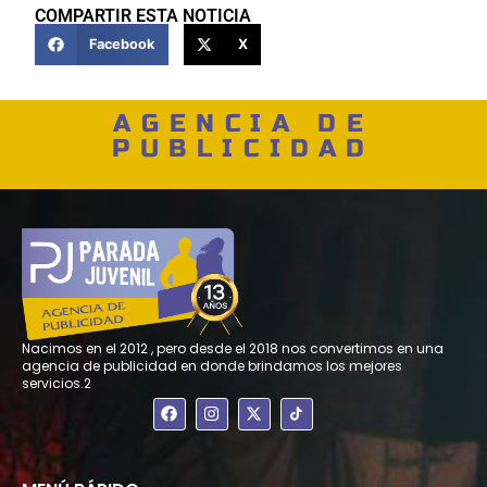
COMPARTIR ESTA NOTICIA
Facebook
X
AGENCIA DE
PUBLICIDAD
Nacimos en el 2012 , pero desde el 2018 nos convertimos en una
agencia de publicidad en donde brindamos los mejores
servicios.2
F
I
X
a
n
-
c
s
t
e
t
w
b
a
i
o
g
t