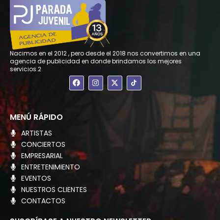
Nacimos en el 2012 , pero desde el 2018 nos convertimos en una
agencia de publicidad en donde brindamos los mejores
servicios.2
F
I
X
a
n
-
c
s
t
e
t
w
b
a
i
o
g
t
MENÚ RÁPIDO
o
r
t
k
a
e
ARTISTAS
m
r
CONCIERTOS
EMPRESARIAL
ENTRETENIMIENTO
EVENTOS
NUESTROS CLIENTES
CONTACTOS