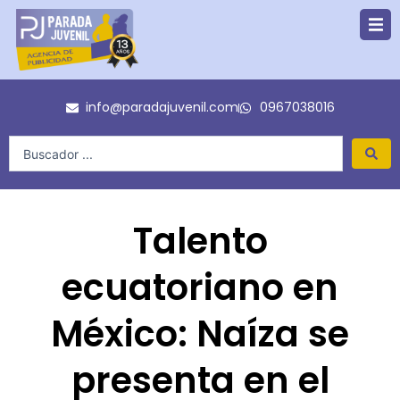
Ir
al
contenido
info@paradajuvenil.com
0967038016
Search
...
Talento
ecuatoriano en
México: Naíza se
presenta en el