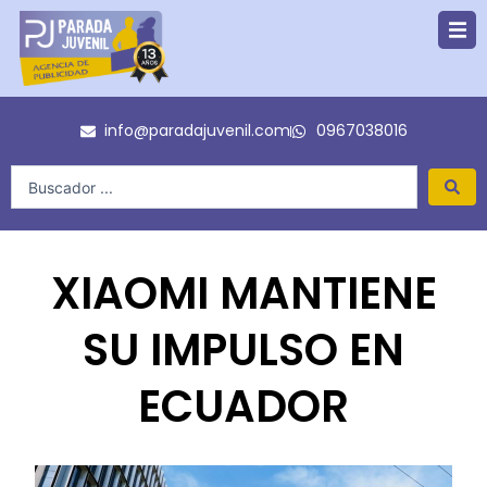
Ir
al
contenido
info@paradajuvenil.com
0967038016
Search
...
XIAOMI MANTIENE
SU IMPULSO EN
ECUADOR