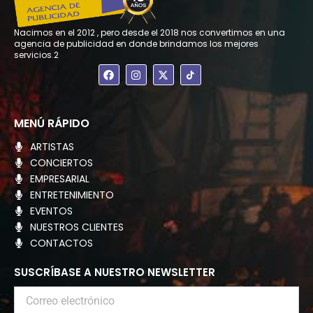
Nacimos en el 2012 , pero desde el 2018 nos convertimos en una
agencia de publicidad en donde brindamos los mejores
servicios.2
F
I
X
a
n
-
c
s
t
e
t
w
b
a
i
o
g
t
MENÚ RÁPIDO
o
r
t
k
a
e
ARTISTAS
m
r
CONCIERTOS
EMPRESARIAL
ENTRETENIMIENTO
EVENTOS
NUESTROS CLIENTES
CONTACTOS
SUSCRÍBASE A NUESTRO NEWSLETTER
Correo
electrónico